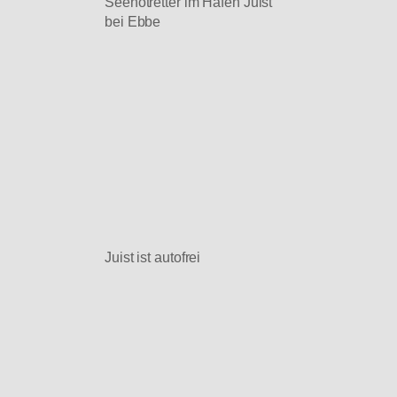
Seenotretter im Hafen Juist
bei Ebbe
Juist ist autofrei