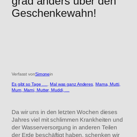
grad anders über den
Geschenkewahn!
Verfasst von
Simone
in
Es gibt so Tage ….
, 
Mal was ganz Anderes
, 
Mama, Mutti,
Mum, Mami, Mutter, Muddi, …
Da wir uns in den letzten Wochen dieses
Jahres viel mit schlimmen Krankheiten und
der Wasserversorgung in anderen Teilen
der Erde beschäftigt haben, schenken wir