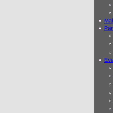
Mal
Par
Eve