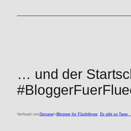
… und der Startsch
#BloggerFuerFlue
Verfasst von
Simone
in
Blogger für Flüchtlinge
, 
Es gibt so Tage 