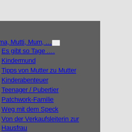
a, Mutti, Mum, …
Es gibt so Tage ….
Kindermund
Tipps von Mutter zu Mutter
Kinderabenteuer
Teenager / Pubertier
Patchwork-Familie
Weg mit dem Speck
Von der Verkaufsleiterin zur
Hausfrau