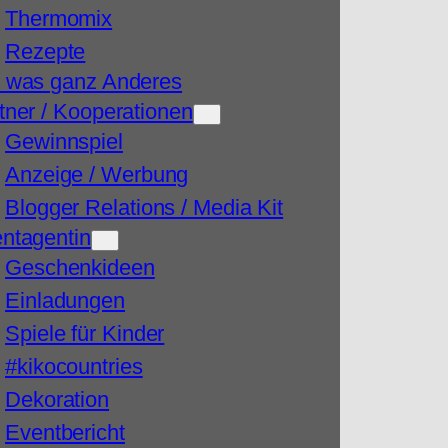
Thermomix
Rezepte
 was ganz Anderes
tner / Kooperationen
Gewinnspiel
Anzeige / Werbung
Blogger Relations / Media Kit
ntagentin
Geschenkideen
Einladungen
Spiele für Kinder
#kikocountries
Dekoration
Eventbericht