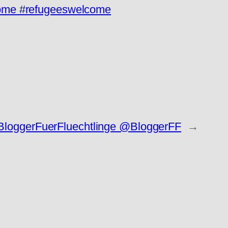
me #refugeeswelcome
#BloggerFuerFluechtlinge @BloggerFF
→