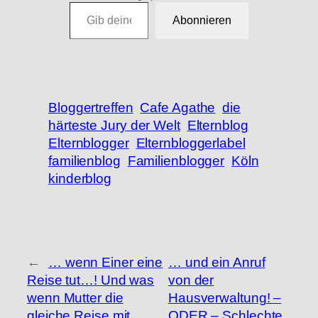
Gib deine E-Mail-Adresse ein …
Abonnieren
Bloggertreffen
Cafe Agathe
die
härteste Jury der Welt
Elternblog
Elternblogger
Elternbloggerlabel
familienblog
Familienblogger
Köln
kinderblog
←
… wenn Einer eine
… und ein Anruf
Reise tut…! Und was
von der
wenn Mutter die
Hausverwaltung! –
gleiche Reise mit
ODER – Schlechte