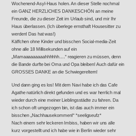
Wochenend-Asyl-Haus holen. An dieser Stelle nochmal
ein GANZ HERZLICHES DANKESCHÖN an meine
Freunde, die zu dieser Zeit im Urlaub sind, und mir Ihr
Haus überlassen. (Ich überlege ernsthaft Housesitter zu
werden! Das hat was!)
Käffchen ohne Kinder und bisschen Social-media-Zeit
ohne alle 18 Millisekunden auf ein
„Mamaaaaaaaaahhhhhh….“ reagieren zu müssen, denn
die Bande durfte bei Oma und Opa bleiben! Auch dafür ein
GROSSES DANKE an die Schwiegereltern!
Und dann ging es los! Mit dem Navi habe ich das Cafe
Agathe natürlich direkt gefunden und es war herrlich mal
wieder durch eine meiner Lieblingsstädte zu fahren. Da
ich schon oft umgezogen bin, ist das auch immer ein
bisschen „Nachhausekommen!“ *seeligseufz*
Nach einem sehr leckeren Imbiss, haben wir uns alle
kurz vorgestellt und ich habe wie in Berlin wieder sehr