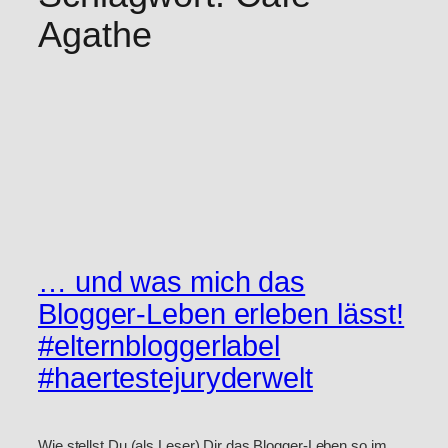
Agathe
… und was mich das
Blogger-Leben erleben lässt!
#elternbloggerlabel
#haertestejuryderwelt
Wie stellst Du (als Leser) Dir das Blogger-Leben so im