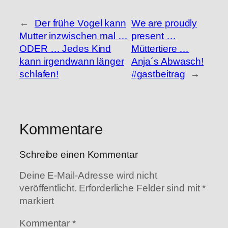
←
Der frühe Vogel kann
We are proudly
Mutter inzwischen mal …
present …
ODER … Jedes Kind
Müttertiere …
kann irgendwann länger
Anja´s Abwasch!
schlafen!
#gastbeitrag
→
Kommentare
Schreibe einen Kommentar
Deine E-Mail-Adresse wird nicht
veröffentlicht.
Erforderliche Felder sind mit
*
markiert
Kommentar
*