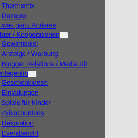
Thermomix
Rezepte
 was ganz Anderes
tner / Kooperationen
Gewinnspiel
Anzeige / Werbung
Blogger Relations / Media Kit
ntagentin
Geschenkideen
Einladungen
Spiele für Kinder
#kikocountries
Dekoration
Eventbericht