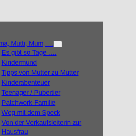
a, Mutti, Mum, …
Es gibt so Tage ….
Kindermund
Tipps von Mutter zu Mutter
Kinderabenteuer
Teenager / Pubertier
Patchwork-Familie
Weg mit dem Speck
Von der Verkaufsleiterin zur
Hausfrau