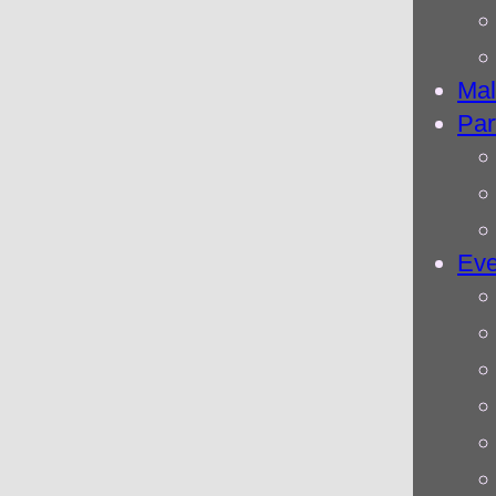
Mal
Par
Eve