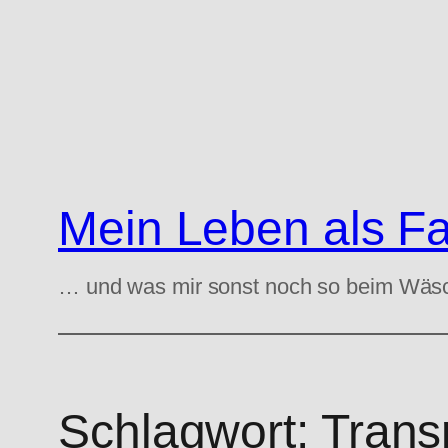
Zum
Inhalt
springen
Mein Leben als F
… und was mir sonst noch so beim Wäs
Schlagwort:
Trans