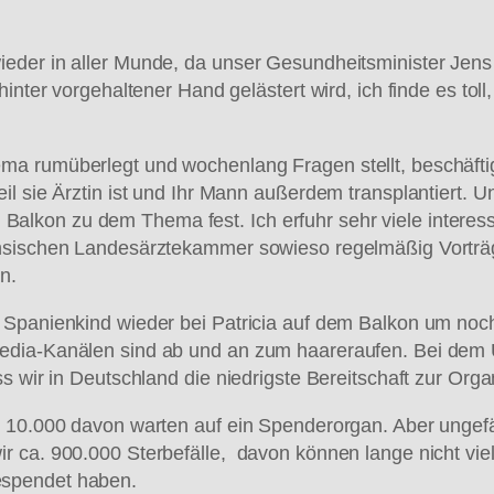
eder in aller Munde, da unser Gesundheitsminister Jens
nter vorgehaltener Hand gelästert wird, ich finde es toll,
a rumüberlegt und wochenlang Fragen stellt, beschäftigt
il sie Ärztin ist und Ihr Mann außerdem transplantiert.
lkon zu dem Thema fest. Ich erfuhr sehr viele interess
hsischen Landesärztekammer sowieso regelmäßig Vorträge
n.
m Spanienkind wieder bei Patricia auf dem Balkon um no
edia-Kanälen sind ab und an zum haareraufen. Bei dem 
ss wir in Deutschland die niedrigste Bereitschaft zur Or
 10.000 davon warten auf ein Spenderorgan. Aber ungefäh
r ca. 900.000 Sterbefälle, davon können lange nicht vi
espendet haben.