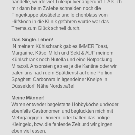
handelte, wurde viel Tütenpulver angerührt. L Als ich
mir dann beim Zwiebelschneiden noch die
Fingerkuppe absäbelte und leichenblass vom
Hilfskoch in die Klinik gefahren wurde war das
Thema zum Glück schnell durch.
Das Single-Leben!
IN meinem Kühlschrank gab es IMMER Toast,
Margarine, Käse, Milch und Sekt & AUF meinem
Kühlschrank noch Nutella und eine Notpackung
Miracoli. Ansonsten gab es ja die Kantine oder wir
trafen uns nach dem Spätdienst auf eine Portion
Spaghetti Carbonara in irgendeiner Kneipe in
Düsseldorf, Nähe Nordstraße!
Meine Männer!
Waren entweder begeisterte Hobbyköche und/oder
ebenfalls Gastronomen und beglückten mich mit
Mehrgängigen Dinnern, oder hatten das nötige
Kleingeld, bzw. die fehlende Zeit und wir gingen
eben viel essen.