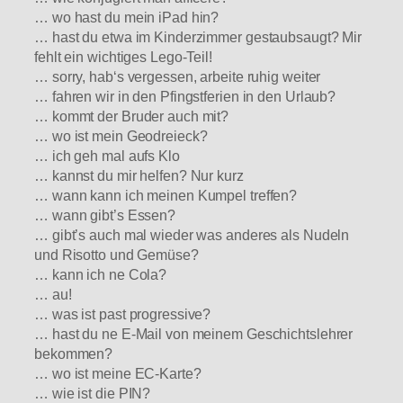
… wo hast du mein iPad hin?
… hast du etwa im Kinderzimmer gestaubsaugt? Mir
fehlt ein wichtiges Lego-Teil!
… sorry, hab‘s vergessen, arbeite ruhig weiter
… fahren wir in den Pfingstferien in den Urlaub?
… kommt der Bruder auch mit?
… wo ist mein Geodreieck?
… ich geh mal aufs Klo
… kannst du mir helfen? Nur kurz
… wann kann ich meinen Kumpel treffen?
… wann gibt’s Essen?
… gibt’s auch mal wieder was anderes als Nudeln
und Risotto und Gemüse?
… kann ich ne Cola?
… au!
… was ist past progressive?
… hast du ne E-Mail von meinem Geschichtslehrer
bekommen?
… wo ist meine EC-Karte?
… wie ist die PIN?