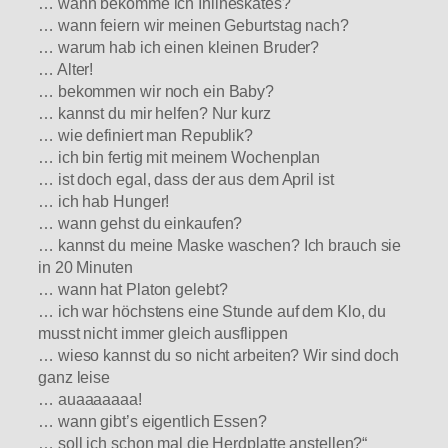
… wann bekomme ich Inlineskates?
… wann feiern wir meinen Geburtstag nach?
… warum hab ich einen kleinen Bruder?
… Alter!
… bekommen wir noch ein Baby?
… kannst du mir helfen? Nur kurz
… wie definiert man Republik?
… ich bin fertig mit meinem Wochenplan
… ist doch egal, dass der aus dem April ist
… ich hab Hunger!
… wann gehst du einkaufen?
… kannst du meine Maske waschen? Ich brauch sie
in 20 Minuten
… wann hat Platon gelebt?
… ich war höchstens eine Stunde auf dem Klo, du
musst nicht immer gleich ausflippen
… wieso kannst du so nicht arbeiten? Wir sind doch
ganz leise
… auaaaaaaa!
… wann gibt’s eigentlich Essen?
… soll ich schon mal die Herdplatte anstellen?“