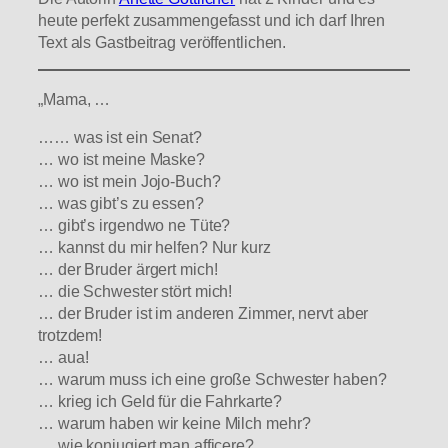
heute perfekt zusammengefasst und ich darf Ihren
Text als Gastbeitrag veröffentlichen.
„Mama, …
…… was ist ein Senat?
… wo ist meine Maske?
… wo ist mein Jojo-Buch?
… was gibt’s zu essen?
… gibt’s irgendwo ne Tüte?
… kannst du mir helfen? Nur kurz
… der Bruder ärgert mich!
… die Schwester stört mich!
… der Bruder ist im anderen Zimmer, nervt aber
trotzdem!
… aua!
… warum muss ich eine große Schwester haben?
… krieg ich Geld für die Fahrkarte?
… warum haben wir keine Milch mehr?
… wie konjugiert man afficere?