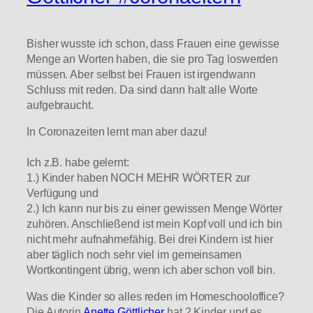
Bisher wusste ich schon, dass Frauen eine gewisse
Menge an Worten haben, die sie pro Tag loswerden
müssen. Aber selbst bei Frauen ist irgendwann
Schluss mit reden. Da sind dann halt alle Worte
aufgebraucht.
In Coronazeiten lernt man aber dazu!
Ich z.B. habe gelernt:
1.) Kinder haben NOCH MEHR WÖRTER zur
Verfügung und
2.) Ich kann nur bis zu einer gewissen Menge Wörter
zuhören. Anschließend ist mein Kopf voll und ich bin
nicht mehr aufnahmefähig. Bei drei Kindern ist hier
aber täglich noch sehr viel im gemeinsamen
Wortkontingent übrig, wenn ich aber schon voll bin.
Was die Kinder so alles reden im Homeschooloffice?
Die Autorin
Anette Göttlicher
hat 2 Kinder und es