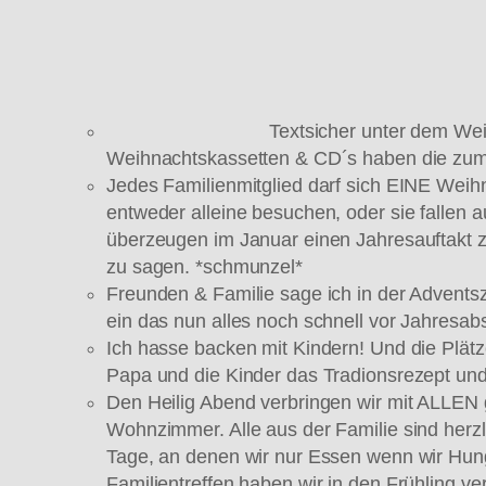
Textsicher unter dem Wei
Weihnachtskassetten & CD´s haben die zum,
Jedes Familienmitglied darf sich EINE Weih
entweder alleine besuchen, oder sie fallen 
überzeugen im Januar einen Jahresauftakt zu
zu sagen. *schmunzel*
Freunden & Familie sage ich in der Advent
ein das nun alles noch schnell vor Jahresab
Ich hasse backen mit Kindern! Und die Plätz
Papa und die Kinder das Tradionsrezept und a
Den Heilig Abend verbringen wir mit ALLE
Wohnzimmer. Alle aus der Familie sind herzli
Tage, an denen wir nur Essen wenn wir Hung
Familientreffen haben wir in den Frühling ver