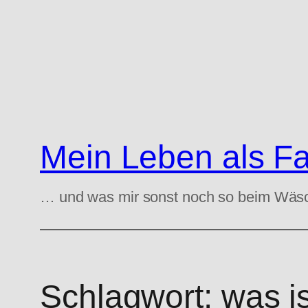
Zum
Inhalt
springen
Mein Leben als F
… und was mir sonst noch so beim Wäs
Schlagwort:
was is