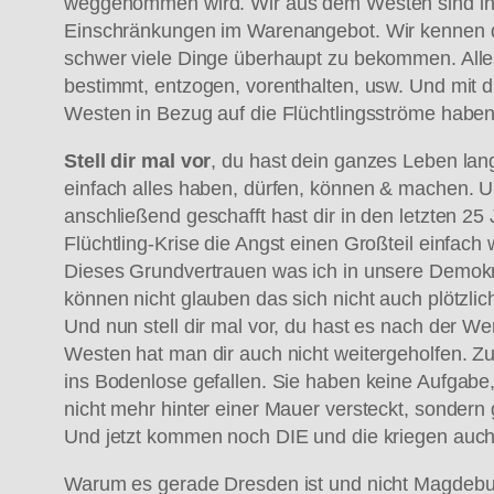
weggenommen wird. Wir aus dem Westen sind in d
Einschränkungen im Warenangebot. Wir kennen do
schwer viele Dinge überhaupt zu bekommen. Alles 
bestimmt, entzogen, vorenthalten, usw. Und mit 
Westen in Bezug auf die Flüchtlingsströme haben
Stell dir mal vor
, du hast dein ganzes Leben lan
einfach alles haben, dürfen, können & machen. 
anschließend geschafft hast dir in den letzten 2
Flüchtling-Krise die Angst einen Großteil einf
Dieses Grundvertrauen was ich in unsere Demokra
können nicht glauben das sich nicht auch plötzl
Und nun stell dir mal vor, du hast es nach der W
Westen hat man dir auch nicht weitergeholfen. Zu
ins Bodenlose gefallen. Sie haben keine Aufgabe
nicht mehr hinter einer Mauer versteckt, sondern g
Und jetzt kommen noch DIE und die kriegen auch 
Warum es gerade Dresden ist und nicht Magdeburg