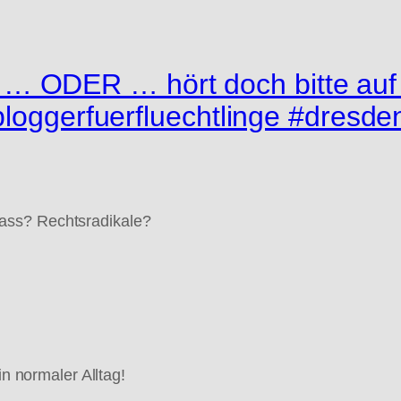
ODER … hört doch bitte auf d
bloggerfuerfluechtlinge #dresd
ass? Rechtsradikale?
in normaler Alltag!