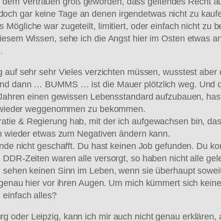
em Vertrauen groß geworden, dass geltendes Recht auch
ch gar keine Tage an denen irgendetwas nicht zu kaufe
Mögliche war zugeteilt, limitiert, oder einfach nicht zu
diesem Wissen, sehe ich die Angst hier im Osten etwas a
.
g auf sehr sehr Vieles verzichten müssen, wusstest aber
Und dann … BUMMS … ist die Mauer plötzlich weg. Und du
5 Jahren einen gewissen Lebensstandard aufzubauen, hast
ach wieder weggenommen zu bekommen.
tie & Regierung hab, mit der ich aufgewachsen bin, das 
ich wieder etwas zum Negativen ändern kann.
ende nicht geschafft. Du hast keinen Job gefunden. Du ko
 DDR-Zeiten waren alle versorgt, so haben nicht alle gel
, sehen keinen Sinn im Leben, wenn sie überhaupt sowei
enau hier vor ihren Augen. Um mich kümmert sich keiner, mi
einfach alles?
 oder Leipzig, kann ich mir auch nicht genau erklären, 