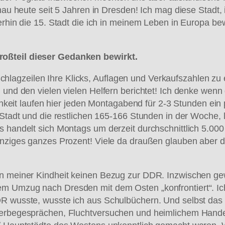
enau heute seit 5 Jahren in Dresden! Ich mag diese Stadt,
merhin die 15. Stadt die ich in meinem Leben in Europa be
roßteil dieser Gedanken bewirkt.
agzeilen Ihre Klicks, Auflagen und Verkaufszahlen zu e
 und den vielen vielen Helfern berichtet! Ich denke wenn 
lichkeit laufen hier jeden Montagabend für 2-3 Stunden e
 Stadt und die restlichen 165-166 Stunden in der Woche, 
 handelt sich Montags um derzeit durchschnittlich 5.000 
einziges ganzes Prozent! Viele da draußen glauben aber 
in meiner Kindheit keinen Bezug zur DDR. Inzwischen ge
m Umzug nach Dresden mit dem Osten „konfrontiert“. Ich
 wusste, wusste ich aus Schulbüchern. Und selbst das war 
Anwerbegesprächen, Fluchtversuchen und heimlichem Ha