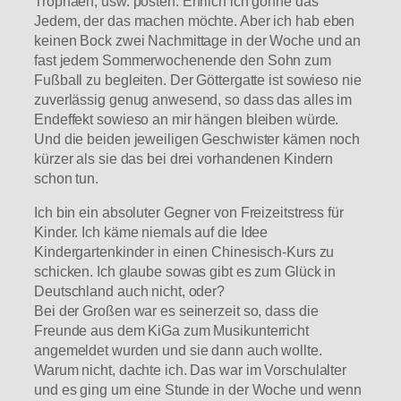
Trophäen, usw. posten. Ehrlich ich gönne das
Jedem, der das machen möchte. Aber ich hab eben
keinen Bock zwei Nachmittage in der Woche und an
fast jedem Sommerwochenende den Sohn zum
Fußball zu begleiten. Der Göttergatte ist sowieso nie
zuverlässig genug anwesend, so dass das alles im
Endeffekt sowieso an mir hängen bleiben würde.
Und die beiden jeweiligen Geschwister kämen noch
kürzer als sie das bei drei vorhandenen Kindern
schon tun.
Ich bin ein absoluter Gegner von Freizeitstress für
Kinder. Ich käme niemals auf die Idee
Kindergartenkinder in einen Chinesisch-Kurs zu
schicken. Ich glaube sowas gibt es zum Glück in
Deutschland auch nicht, oder?
Bei der Großen war es seinerzeit so, dass die
Freunde aus dem KiGa zum Musikunterricht
angemeldet wurden und sie dann auch wollte.
Warum nicht, dachte ich. Das war im Vorschulalter
und es ging um eine Stunde in der Woche und wenn