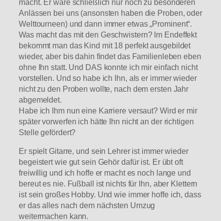
macht. Er wäre schließlich nur noch zu besonderen
Anlässen bei uns (ansonsten haben die Proben, oder
Welttourneen) und dann immer etwas „Prominent“.
Was macht das mit den Geschwistern? Im Endeffekt
bekommt man das Kind mit 18 perfekt ausgebildet
wieder, aber bis dahin findet das Familienleben eben
ohne Ihn statt. Und DAS konnte ich mir einfach nicht
vorstellen. Und so habe ich Ihn, als er immer wieder
nicht zu den Proben wollte, nach dem ersten Jahr
abgemeldet.
Habe ich Ihm nun eine Karriere versaut? Wird er mir
später vorwerfen ich hätte Ihn nicht an der richtigen
Stelle gefördert?
Er spielt Gitarre, und sein Lehrer ist immer wieder
begeistert wie gut sein Gehör dafür ist. Er übt oft
freiwillig und ich hoffe er macht es noch lange und
bereut es nie. Fußball ist nichts für Ihn, aber Klettern
ist sein großes Hobby. Und wie immer hoffe ich, dass
er das alles nach dem nächsten Umzug
weitermachen kann.