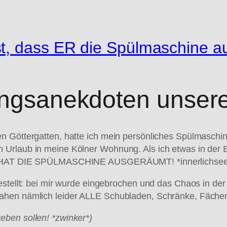
t, dass ER die Spülmaschine a
ingsanekdoten unsere
n Göttergatten, hatte ich mein persönliches Spülmaschi
 Urlaub in meine Kölner Wohnung. Als ich etwas in der 
 ER HAT DIE SPÜLMASCHINE AUSGERÄUMT! *innerlichseel
gestellt: bei mir wurde eingebrochen und das Chaos in de
ahen nämlich leider ALLE Schubladen, Schränke, Fäche
ben sollen! *zwinker*)