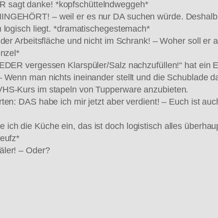
 sagt danke! *kopfschüttelndweggeh*
NGEHÖRT! – weil er es nur DA suchen würde. Deshalb ist
 logisch liegt. *dramatischegestemach*
f der Arbeitsfläche und nicht im Schrank! – Woher soll 
unzel*
EDER vergessen Klarspüler/Salz nachzufüllen!“ hat ein Ec
 Wenn man nichts ineinander stellt und die Schublade dan
VHS-Kurs im stapeln von Tupperware anzubieten.
ten: DAS habe ich mir jetzt aber verdient! – Euch ist au
ich die Küche ein, das ist doch logistisch alles überh
eufz*
äler! – Oder?