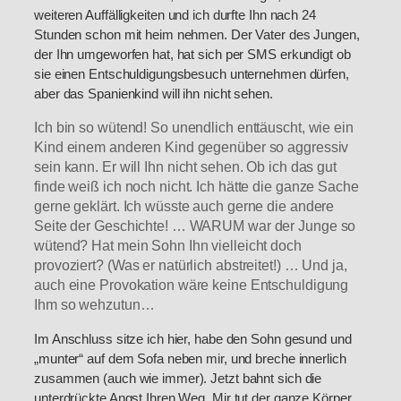
weiteren Auffälligkeiten und ich durfte Ihn nach 24
Stunden schon mit heim nehmen. Der Vater des Jungen,
der Ihn umgeworfen hat, hat sich per SMS erkundigt ob
sie einen Entschuldigungsbesuch unternehmen dürfen,
aber das Spanienkind will ihn nicht sehen.
Ich bin so wütend! So unendlich enttäuscht, wie ein
Kind einem anderen Kind gegenüber so aggressiv
sein kann. Er will Ihn nicht sehen. Ob ich das gut
finde weiß ich noch nicht. Ich hätte die ganze Sache
gerne geklärt. Ich wüsste auch gerne die andere
Seite der Geschichte! … WARUM war der Junge so
wütend? Hat mein Sohn Ihn vielleicht doch
provoziert? (Was er natürlich abstreitet!) … Und ja,
auch eine Provokation wäre keine Entschuldigung
Ihm so wehzutun…
Im Anschluss sitze ich hier, habe den Sohn gesund und
„munter“ auf dem Sofa neben mir, und breche innerlich
zusammen (auch wie immer). Jetzt bahnt sich die
unterdrückte Angst Ihren Weg. Mir tut der ganze Körper