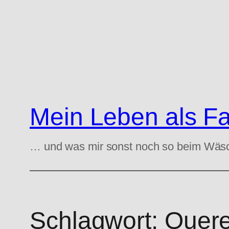
Zum
Inhalt
springen
Mein Leben als F
… und was mir sonst noch so beim Wäs
Schlagwort:
Quere