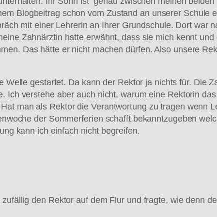
 unterhalten. Ihr Sohn ist genau zwischen meinen beiden
nem Blogbeitrag schon vom Zustand an unserer Schule er
espräch mit einer Lehrerin an Ihrer Grundschule. Dort wa
meine Zahnärztin hatte erwähnt, dass sie mich kennt und
men. Das hätte er nicht machen dürfen. Also unsere Rekt
e Welle gestartet. Da kann der Rektor ja nichts für. Die 
. Ich verstehe aber auch nicht, warum eine Rektorin das
Hat man als Rektor die Verantwortung zu tragen wenn Leh
erienwoche der Sommerferien schafft bekanntzugeben wel
ung kann ich einfach nicht begreifen.
ufällig den Rektor auf dem Flur und fragte, wie denn der 