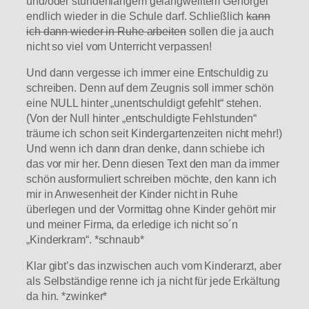
und/oder stundenlangem gelangweiltem Genörgel
endlich wieder in die Schule darf. Schließlich
kann
ich dann wieder in Ruhe arbeiten
sollen die ja auch
nicht so viel vom Unterricht verpassen!
Und dann vergesse ich immer eine Entschuldig zu
schreiben. Denn auf dem Zeugnis soll immer schön
eine NULL hinter „unentschuldigt gefehlt“ stehen.
(Von der Null hinter „entschuldigte Fehlstunden“
träume ich schon seit Kindergartenzeiten nicht mehr!)
Und wenn ich dann dran denke, dann schiebe ich
das vor mir her. Denn diesen Text den man da immer
schön ausformuliert schreiben möchte, den kann ich
mir in Anwesenheit der Kinder nicht in Ruhe
überlegen und der Vormittag ohne Kinder gehört mir
und meiner Firma, da erledige ich nicht so´n
„Kinderkram“. *schnaub*
Klar gibt’s das inzwischen auch vom Kinderarzt, aber
als Selbständige renne ich ja nicht für jede Erkältung
da hin. *zwinker*