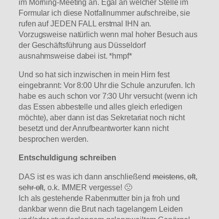
im Morning-Meeting an. Egal an welcher Stelle im
Formular ich diese Notfallnummer aufschreibe, sie
rufen auf JEDEN FALL erstmal IHN an.
Vorzugsweise natürlich wenn mal hoher Besuch aus
der Geschäftsführung aus Düsseldorf
ausnahmsweise dabei ist. *hmpf*
Und so hat sich inzwischen in mein Hirn fest
eingebrannt: Vor 8:00 Uhr die Schule anzurufen. Ich
habe es auch schon vor 7:30 Uhr versucht (wenn ich
das Essen abbestelle und alles gleich erledigen
möchte), aber dann ist das Sekretariat noch nicht
besetzt und der Anrufbeantworter kann nicht
besprochen werden.
Entschuldigung schreiben
DAS ist es was ich dann anschließend
meistens
,
oft
,
sehr oft
, o.k. IMMER vergesse! 🙁
Ich als gestehende Rabenmutter bin ja froh und
dankbar wenn die Brut nach tagelangem Leiden