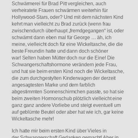
Schwärmerei für Brad Pitt vergleichen, auch
verheiratete Frauen schwärmen weiterhin für
Hollywood-Stars, oder? Und mit dem nächsten Kind
kehrt man vielleicht zu Brad zurück (wenn frau
zwischendurch überhaupt „fremdgegangen“ ist, oder
schwärmt dann eben mal für George … äh, ich
meine, vielleicht doch für eine Wickeltasche, die die
beste Freundin hatte und dann doch schöner
war! Selten haben Mütter doch nur die Eine! Die
Schwangerschaftshormone verändern jede Frau,
und hat sie beim ersten Kind noch die Wickeltasche,
die zum durchgestylten Kinderwagen der derzeit
angesagtesten Marke und dem farblich
abgestimmten Sonnenschirmchen passte, so hat sie
beim zweiten Hormonschub plötzlich vielleicht eine
ganz ganz andere Vorliebe und steigt eventuell um
auf geblümte Beutel oder aber hat wie ich, gar keine
Wickeltasche mehr!
Ich hatte mir beim ersten Kind über Vieles in
der Schwangerschaft Gedanken gemacht! Aber in