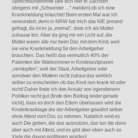
Sprechstundenhilfe (die sich hier in Sachsen
übrigens mit „Schwester …“ melden) ob ich eine
Krankmeldung bräuchte! Beim ersten Mal war ich
verwundert, denn in NRW hat mich das NIE jemand
gefragt, da ist es ja „normal“, dass ich als Mutter
zuhause bin. Aber da ging mir ein Licht auf, die
Mütter waren alle nur beim Doc mit dem Kind, weil
sie eine Krankmeldung für den Arbeitgeber
brauchten. Das heißt das vermutlich 40% der
Patienten die Wartezimmer in Kinderarztpraxen
„verstopfen“, weil der Staat, Arbeitgeber oder
sonstwer den Müttern nicht zutraut das wirklich
selber zu entscheiden ob das Kind nun krank ist oder
nicht! Daher finde ich den Ansatz von irgendeinem
Politiker recht gut (finde den Beitrag leider gerade
nicht), dass es doch den Eltern überlassen wird die
Kinderkranktage die der Arbeitgeber gewährt selber
ohne Attest vom Doc zu nehmen. Natürlich wird es
auch Die geben, die das ausnutzen, das tun die dann
aber auch mit Attest, und es gibt aber eben auch so
Viele die davon profitieren würden!