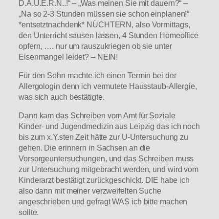
D.A.U.E.R.N..!“ – „Was meinen Sie mit dauern?“ –
„Na so 2-3 Stunden müssen sie schon einplanen!“
*entsetztnachdenk* NÜCHTERN, also Vormittags,
den Unterricht sausen lassen, 4 Stunden Homeoffice
opfern, …. nur um rauszukriegen ob sie unter
Eisenmangel leidet? – NEIN!
Für den Sohn machte ich einen Termin bei der
Allergologin denn ich vermutete Hausstaub-Allergie,
was sich auch bestätigte.
Dann kam das Schreiben vom Amt für Soziale
Kinder- und Jugendmedizin aus Leipzig das ich noch
bis zum x.Y.sten Zeit hätte zur U-Untersuchung zu
gehen. Die erinnern in Sachsen an die
Vorsorgeuntersuchungen, und das Schreiben muss
zur Untersuchung mitgebracht werden, und wird vom
Kinderarzt bestätigt zurückgeschickt. DIE habe ich
also dann mit meiner verzweifelten Suche
angeschrieben und gefragt WAS ich bitte machen
sollte.