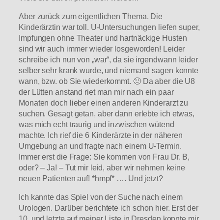
Aber zurück zum eigentlichen Thema. Die
Kinderärztin war toll. U-Untersuchungen liefen super,
Impfungen ohne Theater und hartnäckige Husten
sind wir auch immer wieder losgeworden! Leider
schreibe ich nun von „war“, da sie irgendwann leider
selber sehr krank wurde, und niemand sagen konnte
wann, bzw. ob Sie wiederkommt. 🙁 Da aber die U8
der Lütten anstand riet man mir nach ein paar
Monaten doch lieber einen anderen Kinderarzt zu
suchen. Gesagt getan, aber dann erlebte ich etwas,
was mich echt traurig und inzwischen wütend
machte. Ich rief die 6 Kinderärzte in der näheren
Umgebung an und fragte nach einem U-Termin.
Immer erst die Frage: Sie kommen von Frau Dr. B,
oder? – Ja! – Tut mir leid, aber wir nehmen keine
neuen Patienten auf! *hmpf* …. Und jetzt?
Ich kannte das Spiel von der Suche nach einem
Urologen. Darüber berichtete ich schon hier. Erst der
10. und letzte auf meiner Liste in Dresden konnte mir