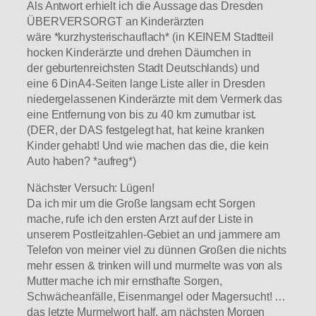
Als Antwort erhielt ich die Aussage das Dresden
ÜBERVERSORGT an Kinderärzten
wäre *kurzhysterischauflach* (in KEINEM Stadtteil
hocken Kinderärzte und drehen Däumchen in
der geburtenreichsten Stadt Deutschlands) und
eine 6 DinA4-Seiten lange Liste aller in Dresden
niedergelassenen Kinderärzte mit dem Vermerk das
eine Entfernung von bis zu 40 km zumutbar ist.
(DER, der DAS festgelegt hat, hat keine kranken
Kinder gehabt! Und wie machen das die, die kein
Auto haben? *aufreg*)
Nächster Versuch: Lügen!
Da ich mir um die Große langsam echt Sorgen
mache, rufe ich den ersten Arzt auf der Liste in
unserem Postleitzahlen-Gebiet an und jammere am
Telefon von meiner viel zu dünnen Großen die nichts
mehr essen & trinken will und murmelte was von als
Mutter mache ich mir ernsthafte Sorgen,
Schwächeanfälle, Eisenmangel oder Magersucht! …
das letzte Murmelwort half, am nächsten Morgen