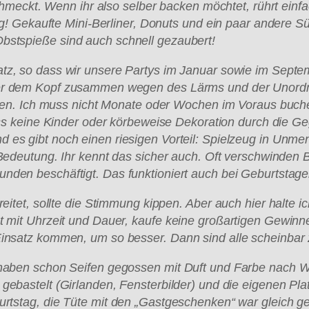
 schmeckt. Wenn ihr also selber backen m
öchtet, r
ührt ein
tig! Gekaufte Mini-Berliner, Donuts und ein paar andere S
ü
Obstspie
ße sind auch schnell gezaubert!
latz, so dass wir unsere Partys im Januar sowie im Septe
r dem Kopf zusammen wegen des L
ärms und der Unordn
ieren. Ich muss nicht Monate oder Wochen im Voraus buch
ss keine Kinder oder k
örbeweise Dekoration durch die Geg
d es gibt noch einen riesigen Vorteil: Spielzeug in Unm
r Bedeutung. Ihr kennt das sicher auch. Oft verschwinde
tunden besch
äftigt. Das funktioniert auch bei Geburtstage
reitet, sollte die Stimmung kippen. Aber auch hier halte 
t mit Uhrzeit und Dauer, kaufe keine gro
ßartigen Gewinne
Einsatz kommen, um so besser. Dann sind alle scheinbar 
 haben schon Seifen gegossen mit Duft und Farbe nach Wa
 gebastelt (Girlanden, Fensterbilder) und die eigenen Pla
rtstag, die T
üte mit den
„Gastgeschenken
“
war gleich ge