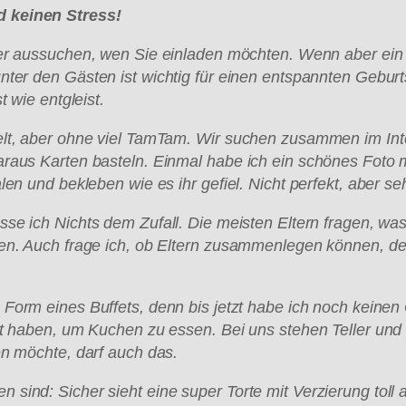
d keinen Stress!
ber aussuchen, wen Sie einladen m
öchten. Wenn aber ein 
unter den G
ästen ist wichtig f
ür einen entspannten Geburtst
 wie entgleist.
lt, aber ohne viel TamTam. Wir suchen zusammen im Inte
raus Karten basteln. Einmal habe ich ein sch
önes Foto m
n und bekleben wie es ihr gefiel. Nicht perfekt, aber seh
sse ich Nichts dem Zufall. Die meisten Eltern fragen, wa
en. Auch frage ich, ob Eltern zusammenlegen k
önnen, den
Form eines Buffets, denn bis jetzt habe ich noch keinen 
zt haben, um Kuchen zu essen. Bei uns stehen Teller und
en m
öchte, darf auch das.
ind: Sicher sieht eine super Torte mit Verzierung toll a