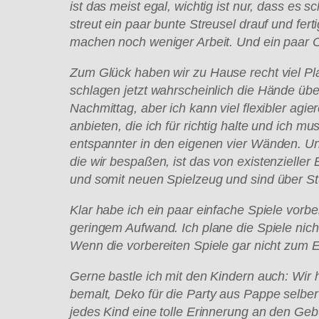
ist das meist egal, wichtig ist nur, dass es
streut ein paar bunte Streusel drauf und fer
machen noch weniger Arbeit. Und ein paar 
Zum Gl
ück haben wir zu Hause recht viel P
schlagen jetzt wahrscheinlich die H
ände
übe
Nachmittag, aber ich kann viel flexibler ag
anbieten, die ich f
ür richtig halte und ich mu
entspannter in den eigenen vier W
änden. Un
die wir bespa
ßen, ist das von existenzielle
und somit neuen Spielzeug und sind
über S
Klar habe ich ein paar einfache Spiele vorbe
geringem Aufwand. Ich plane die Spiele nich
Wenn die vorbereiten Spiele gar nicht zum 
Gerne bastle ich mit den Kindern auch: Wir
bemalt, Deko f
ür die Party aus Pappe selber
jedes Kind eine tolle Erinnerung an den Gebu