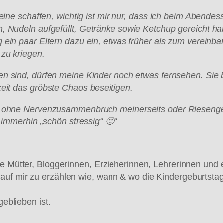
eine schaffen, wichtig ist mir nur, dass ich beim Abendes
n, Nudeln aufgef
üllt, Getr
änke sowie Ketchup gereicht hat
 ein paar Eltern dazu ein, etwas fr
üher als zum vereinba
 zu kriegen.
n sind, d
ürfen meine Kinder noch etwas fernsehen. Sie 
eit das gr
öbste Chaos beseitigen.
ys ohne Nervenzusammenbruch meinerseits oder Rieseng
er immerhin
„sch
ön stressig
“
🙂
“
re Mütter, Bloggerinnen, Erzieherinnen, Lehrerinnen und
auf mir zu erzählen wie, wann & wo die Kindergeburtstag
geblieben ist.