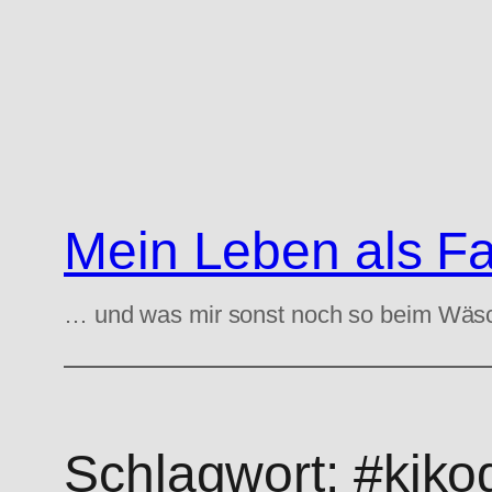
Zum
Inhalt
springen
Mein Leben als F
… und was mir sonst noch so beim Wäs
Schlagwort:
#kiko