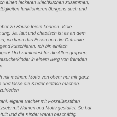
fach einen leckeren Blechkuchen zusammen,
ßigkeiten funktionieren
übrigens auch und
mber zu Hause feiern k
önnen. Viele
ung. Ja, laut und chaotisch ist es an dem
en, ich kann das Essen und die Getr
änke
end kutschieren. Ich bin einfach
engen! Und zumindest f
ür die Altersgruppen,
n Besucherkinder in einem Berg von fremden
n.
ich mit meinem Motto von oben: nur mit ganz
 und lasse die Kinder einfach machen.
zufrieden.
hl, eigene Becher mit Porzellanstiften
tzsets mit Namen und Motiv gestaltet. So hat
f
üllt und die Kinder waren besch
äftig.