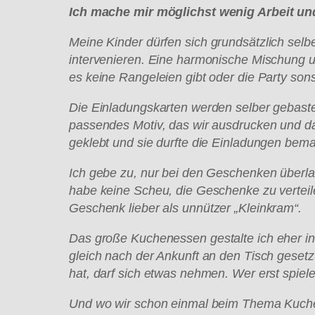
Ich mache mir m
öglichst wenig Arbeit un
Meine Kinder d
ürfen sich grunds
ätzlich sel
intervenieren. Eine harmonische Mischung 
es keine Rangeleien gibt oder die Party sonst
Die Einladungskarten werden selber gebaste
passendes Motiv, das wir ausdrucken und da
geklebt und sie durfte die Einladungen bemale
Ich gebe zu, nur bei den Geschenken
überla
habe keine Scheu, die Geschenke zu verteil
Geschenk lieber als unn
ützer
„Kleinkram
“.
Das gro
ße Kuchenessen gestalte ich eher in 
gleich nach der Ankunft an den Tisch geset
hat, darf sich etwas nehmen. Wer erst spiel
Und wo wir schon einmal beim Thema Kuchen s