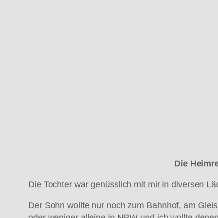
Die Heimr
Die Tochter war genüsslich mit mir in diversen L
Der Sohn wollte nur noch zum Bahnhof, am Gleis 
oder weniger alleine in NRW und ich wollte dene