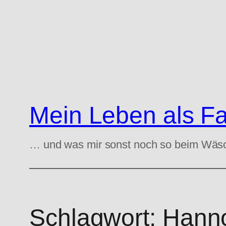
Zum
Inhalt
springen
Mein Leben als F
… und was mir sonst noch so beim Wäs
Schlagwort:
Hann