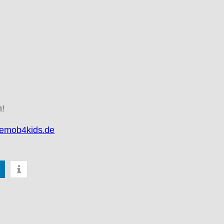
n!
.emob4kids.de