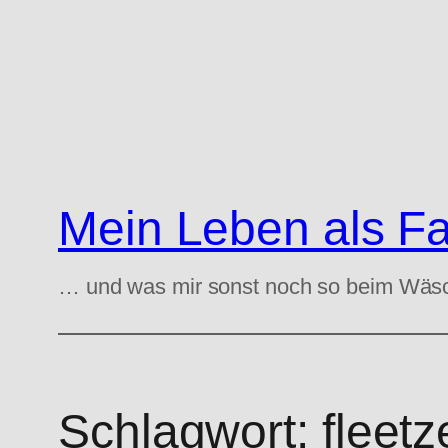
Zum
Inhalt
springen
Mein Leben als F
… und was mir sonst noch so beim Wäs
Schlagwort:
fleetz