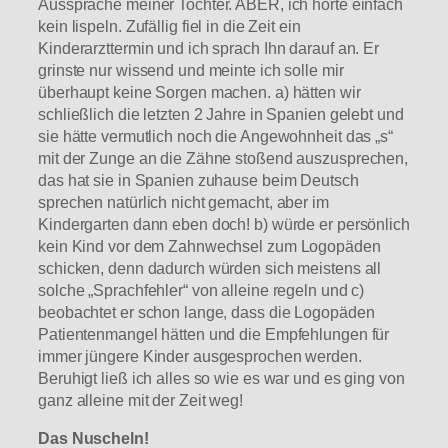
Aussprache meiner Tochter. ABER, ich hörte einfach
kein lispeln. Zufällig fiel in die Zeit ein
Kinderarzttermin und ich sprach Ihn darauf an. Er
grinste nur wissend und meinte ich solle mir
überhaupt keine Sorgen machen. a) hätten wir
schließlich die letzten 2 Jahre in Spanien gelebt und
sie hätte vermutlich noch die Angewohnheit das „s“
mit der Zunge an die Zähne stoßend auszusprechen,
das hat sie in Spanien zuhause beim Deutsch
sprechen natürlich nicht gemacht, aber im
Kindergarten dann eben doch! b) würde er persönlich
kein Kind vor dem Zahnwechsel zum Logopäden
schicken, denn dadurch würden sich meistens all
solche „Sprachfehler“ von alleine regeln und c)
beobachtet er schon lange, dass die Logopäden
Patientenmangel hätten und die Empfehlungen für
immer jüngere Kinder ausgesprochen werden.
Beruhigt ließ ich alles so wie es war und es ging von
ganz alleine mit der Zeit weg!
Das Nuscheln!