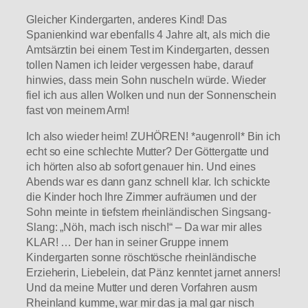
Gleicher Kindergarten, anderes Kind! Das
Spanienkind war ebenfalls 4 Jahre alt, als mich die
Amtsärztin bei einem Test im Kindergarten, dessen
tollen Namen ich leider vergessen habe, darauf
hinwies, dass mein Sohn nuscheln würde. Wieder
fiel ich aus allen Wolken und nun der Sonnenschein
fast von meinem Arm!
Ich also wieder heim! ZUHÖREN! *augenroll* Bin ich
echt so eine schlechte Mutter? Der Göttergatte und
ich hörten also ab sofort genauer hin. Und eines
Abends war es dann ganz schnell klar. Ich schickte
die Kinder hoch Ihre Zimmer aufräumen und der
Sohn meinte in tiefstem rheinländischen Singsang-
Slang: „Nöh, mach isch nisch!“ – Da war mir alles
KLAR! … Der han in seiner Gruppe innem
Kindergarten sonne röschtösche rheinländische
Erzieherin, Liebelein, dat Pänz kenntet jarnet anners!
Und da meine Mutter und deren Vorfahren ausm
Rheinland kumme, war mir das ja mal gar nisch