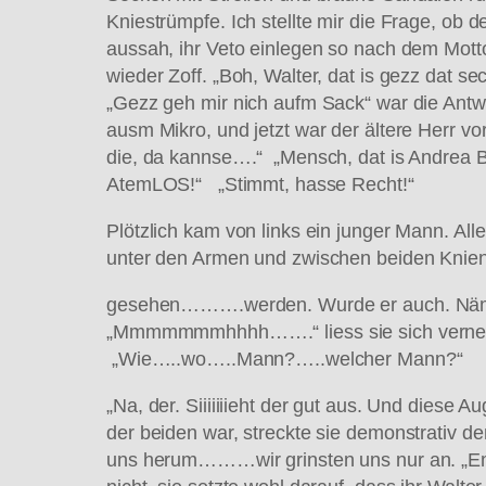
Kniestrümpfe. Ich stellte mir die Frage, ob 
aussah, ihr Veto einlegen so nach dem Motto
wieder Zoff. „Boh, Walter, dat is gezz dat 
„Gezz geh mir nich aufm Sack“ war die Antwo
ausm Mikro, und jetzt war der ältere Herr
die, da kannse….“ „Mensch, dat is Andrea Ber
AtemLOS!“ „Stimmt, hasse Recht!“
Plötzlich kam von links ein junger Mann. Al
unter den Armen und zwischen beiden Knie
gesehen……….werden. Wurde er auch. Nämlich
„Mmmmmmmhhhh…….“ liess sie sich vernehmen.
„Wie…..wo…..Mann?…..welcher Mann?“
„Na, der. Siiiiiiieht der gut aus. Und diese
der beiden war, streckte sie demonstrativ d
uns herum………wir grinsten uns nur an. „Em