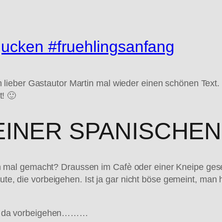
gucken #fruehlingsanfang
ieber Gastautor Martin mal wieder einen schönen Text. E
! 🙂
EINER SPANISCHEN
hon mal gemacht? Draussen im Cafè oder einer Kneipe ge
e, die vorbeigehen. Ist ja gar nicht böse gemeint, man 
ir da vorbeigehen………