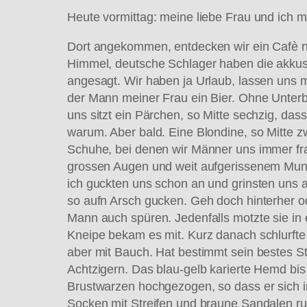
Heute vormittag: meine liebe Frau und ich
Dort angekommen, entdecken wir ein Cafè n
Himmel, deutsche Schlager haben die akkust
angesagt. Wir haben ja Urlaub, lassen uns m
der Mann meiner Frau ein Bier. Ohne Unterbr
uns sitzt ein Pärchen, so Mitte sechzig, dass 
warum. Aber bald. Eine Blondine, so Mitte z
Schuhe, bei denen wir Männer uns immer frag
grossen Augen und weit aufgerissenem Mund,
ich guckten uns schon an und grinsten uns an
so aufn Arsch gucken. Geh doch hinterher ode
Mann auch spüren. Jedenfalls motzte sie in 
Kneipe bekam es mit. Kurz danach schlurfte e
aber mit Bauch. Hat bestimmt sein bestes S
Achtzigern. Das blau-gelb karierte Hemd bis 
Brustwarzen hochgezogen, so dass er sich i
Socken mit Streifen und braune Sandalen r