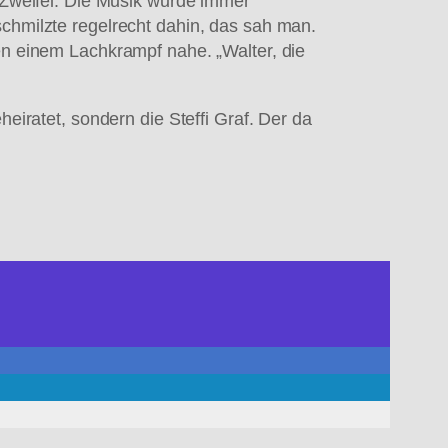
e Zweifel. Die Musik wurde immer
schmilzte regelrecht dahin, das sah man.
ren einem Lachkrampf nahe. „Walter, die
heiratet, sondern die Steffi Graf. Der da