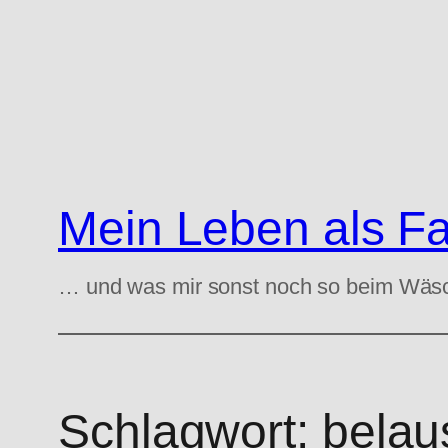
Zum
Inhalt
springen
Mein Leben als F
… und was mir sonst noch so beim Wäs
Schlagwort:
belau