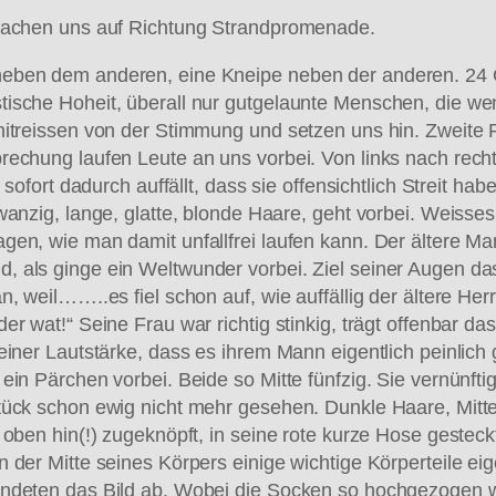
 machen uns auf Richtung Strandpromenade.
eben dem anderen, eine Kneipe neben der anderen. 24 G
ische Hoheit, überall nur gutgelaunte Menschen, die wen
itreissen von der Stimmung und setzen uns hin. Zweite R
echung laufen Leute an uns vorbei. Von links nach rechts
sofort dadurch auffällt, dass sie offensichtlich Streit hab
wanzig, lange, glatte, blonde Haare, geht vorbei. Weisse
en, wie man damit unfallfrei laufen kann. Der ältere Ma
 als ginge ein Weltwunder vorbei. Ziel seiner Augen das
, weil……..es fiel schon auf, wie auffällig der ältere Her
r wat!“ Seine Frau war richtig stinkig, trägt offenbar da
einer Lautstärke, dass es ihrem Mann eigentlich peinlic
in Pärchen vorbei. Beide so Mitte fünfzig. Sie vernünfti
tück schon ewig nicht mehr gesehen. Dunkle Haare, Mitte
oben hin(!) zugeknöpft, in seine rote kurze Hose gesteck
n der Mitte seines Körpers einige wichtige Körperteile 
undeten das Bild ab. Wobei die Socken so hochgezogen 