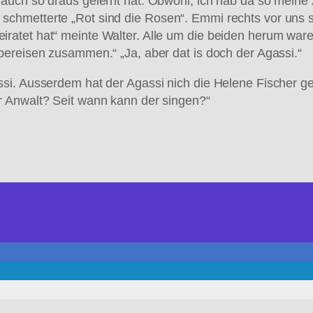
er auch so draus gelernt hat. Obwohl, ich hab da so mein
i schmetterte „Rot sind die Rosen“. Emmi rechts vor uns 
heiratet hat“ meinte Walter. Alle um die beiden herum wa
ilbereisen zusammen.“ „Ja, aber dat is doch der Agassi.“
ossi. Ausserdem hat der Agassi nich die Helene Fischer ge
er Anwalt? Seit wann kann der singen?“