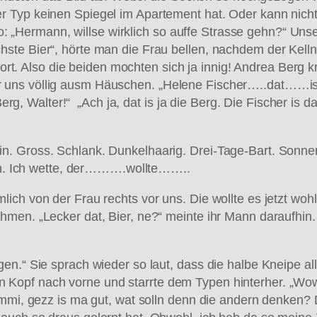
der Typ keinen Spiegel im Apartement hat. Oder kann nich
: „Hermann, willse wirklich so auffe Strasse gehn?“ Uns
sechste Bier“, hörte man die Frau bellen, nachdem der Kel
rt. Also die beiden mochten sich ja innig! Andrea Berg 
 vor uns völlig ausm Häuschen. „Helene Fischer…..dat…
g, Walter!“ „Ach ja, dat is ja die Berg. Die Fischer is 
lein. Gross. Schlank. Dunkelhaarig. Drei-Tage-Bart. Sonn
n. Ich wette, der……….wollte……..
 von der Frau rechts vor uns. Die wollte es jetzt woh
 „Lecker dat, Bier, ne?“ meinte ihr Mann daraufhin. „W
 Augen.“ Sie sprach wieder so laut, dass die halbe Kneipe
en Kopf nach vorne und starrte dem Typen hinterher. „Wow
mi, gezz is ma gut, wat solln denn die andern denken?