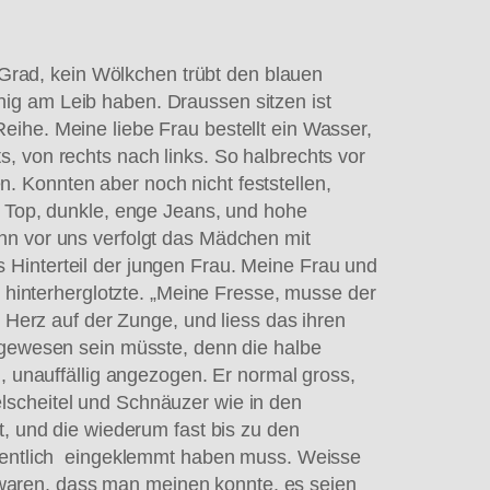
rad, kein Wölkchen trübt den blauen
ig am Leib haben. Draussen sitzen ist
eihe. Meine liebe Frau bestellt ein Wasser,
, von rechts nach links. So halbrechts vor
en. Konnten aber noch nicht feststellen,
s Top, dunkle, enge Jeans, und hohe
nn vor uns verfolgt das Mädchen mit
 Hinterteil der jungen Frau. Meine Frau und
r hinterherglotzte. „Meine Fresse, musse der
s Herz auf der Zunge, und liess das ihren
h gewesen sein müsste, denn die halbe
g, unauffällig angezogen. Er normal gross,
lscheitel und Schnäuzer wie in den
t, und die wiederum fast bis zu den
eigentlich eingeklemmt haben muss. Weisse
waren, dass man meinen konnte, es seien