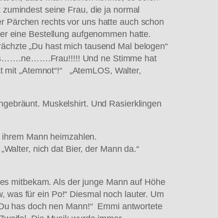
t zumindest seine Frau, die ja normal
er Pärchen rechts vor uns hatte auch schon
lner eine Bestellung aufgenommen hatte.
krächzte „Du hast mich tausend Mal belogen“
…is…….ne…….Frau!!!!! Und ne Stimme hat
dat mit „Atemnot“!“ „AtemLOS, Walter,
engebräunt. Muskelshirt. Und Rasierklingen
l ihrem Mann heimzahlen.
alter, nich dat Bier, der Mann da.“
 alles mitbekam. Als der junge Mann auf Höhe
, was für ein Po!“ Diesmal noch lauter. Um
 Du has doch nen Mann!“ Emmi antwortete