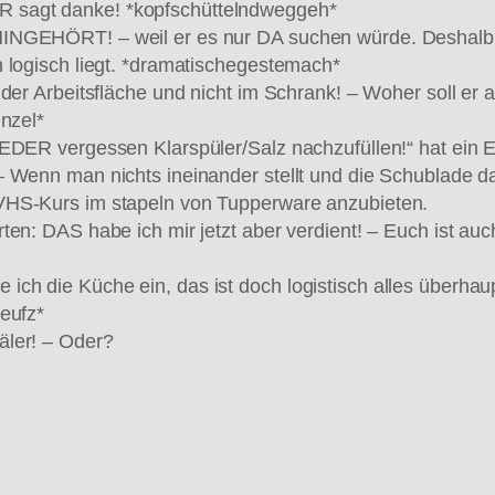
 sagt danke! *kopfschüttelndweggeh*
NGEHÖRT! – weil er es nur DA suchen würde. Deshalb ist
 logisch liegt. *dramatischegestemach*
f der Arbeitsfläche und nicht im Schrank! – Woher soll 
unzel*
EDER vergessen Klarspüler/Salz nachzufüllen!“ hat ein Ec
 Wenn man nichts ineinander stellt und die Schublade dan
VHS-Kurs im stapeln von Tupperware anzubieten.
ten: DAS habe ich mir jetzt aber verdient! – Euch ist au
ich die Küche ein, das ist doch logistisch alles überh
eufz*
äler! – Oder?