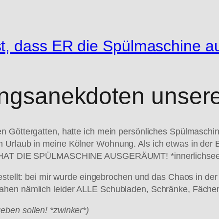
t, dass ER die Spülmaschine a
ingsanekdoten unsere
n Göttergatten, hatte ich mein persönliches Spülmaschi
 Urlaub in meine Kölner Wohnung. Als ich etwas in der 
 ER HAT DIE SPÜLMASCHINE AUSGERÄUMT! *innerlichseel
gestellt: bei mir wurde eingebrochen und das Chaos in de
ahen nämlich leider ALLE Schubladen, Schränke, Fäche
ben sollen! *zwinker*)