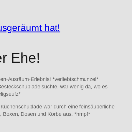
usgeräumt hat!
r Ehe!
nen-Ausräum-Erlebnis! *verliebtschmunzel*
Besteckschublade suchte, war wenig da, wo es
igseufz*
r Küchenschublade war durch eine feinsäuberliche
r, Boxen, Dosen und Körbe aus. *hmpf*